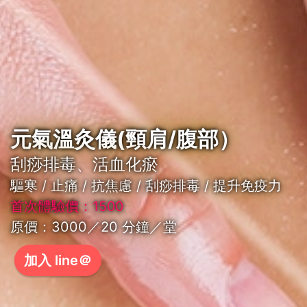
元氣溫灸儀(頸肩/腹部）
刮痧排毒、活血化瘀
驅寒 / 止痛 / 抗焦慮 / 刮痧排毒 / 提升免疫力
首次體驗價：1500
原價：3000
／20 分鐘
／堂
加入 line＠