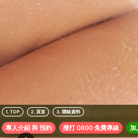
1. TOP
2. 頁首
3. 聯絡資料
專人介紹 與 預約
撥打 0800 免費專線
加