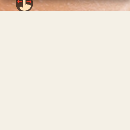
Address 地址
台北市 大安區 信義路四段 380號
Contacts 聯絡我們
Email：
services@keybeauty.com.tw
Tel：
77136818
免費電話：
0809096998
Facebook messenger：
https://m.me/www.Keybeauty.com.tw
LINE@：
https://lin.ee/wMm1C7r