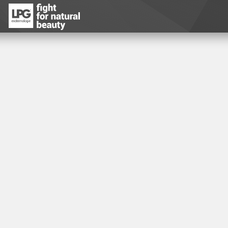
SPA
PA
心