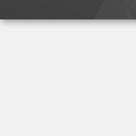
LPG 第十代法式智能脂雕|KEYBEAUTY 
KEYBEAUTY S
Beauty Spa & Slimming Center
名媛芭比專業瘦身中